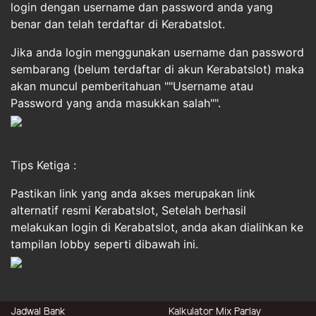
login dengan username dan password anda yang
benar dan telah terdaftar di Kerabatslot.
Jika anda login menggunakan username dan password
sembarang (belum terdaftar di akun Kerabatslot) maka
akan muncul pemberitahuan ""Username atau
Password yang anda masukkan salah"".
Tips Ketiga :
Pastikan link yang anda akses merupakan link
alternatif resmi Kerabatslot, Setelah berhasil
melakukan login di Kerabatslot, anda akan dialihkan ke
tampilan lobby seperti dibawah ini.
Jadwal Bank
Kalkulator Mix Parlay